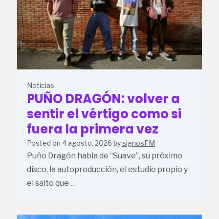
Noticias
PUÑO DRAGÓN: volver a
sentir el vértigo como si
fuera la primera vez
Posted on
4 agosto, 2026
by
signosFM
Puño Dragón habla de “Suave”, su próximo
disco, la autoproducción, el estudio propio y
el salto que …