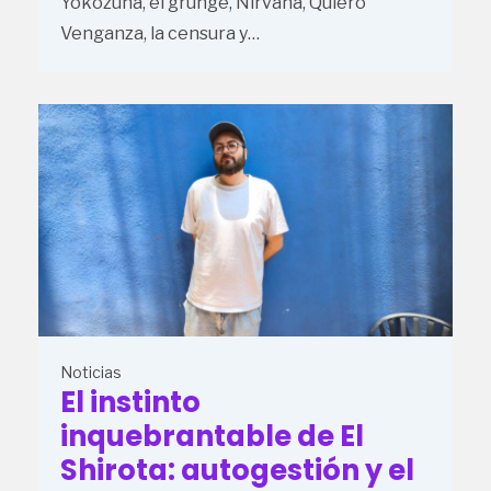
Yokozuna, el grunge, Nirvana, Quiero
Venganza, la censura y…
Noticias
El instinto
inquebrantable de El
Shirota: autogestión y el