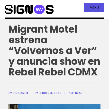
MENU
Migrant Motel
estrena
“Volvernos a Ver”
y anuncia show en
Rebel Rebel CDMX
BY
SIGNOSFM
|
17 FEBRERO, 2026
|
NOTICIAS