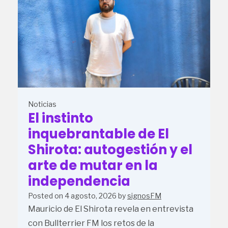
Noticias
El instinto
inquebrantable de El
Shirota: autogestión y el
arte de mutar en la
independencia
Posted on
4 agosto, 2026
by
signosFM
Mauricio de El Shirota revela en entrevista
con Bullterrier FM los retos de la