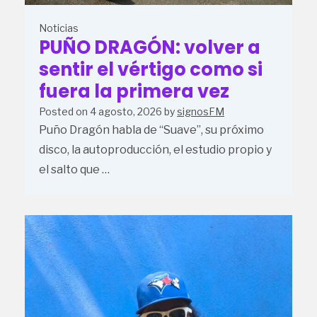
Noticias
PUÑO DRAGÓN: volver a
sentir el vértigo como si
fuera la primera vez
Posted on
4 agosto, 2026
by
signosFM
Puño Dragón habla de “Suave”, su próximo
disco, la autoproducción, el estudio propio y
el salto que …