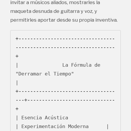
invitar a músicos aliados, mostrarles la
maqueta desnuda de guitarra y voz, y
permitirles aportar desde su propia inventiva.
+---------------------------------
----------------------------------
+

|               La Fórmula de 
"Derramar el Tiempo"                  
|

+---------------------------------
---+------------------------------
+

| Esencia Acústica                   
| Experimentación Moderna      |
