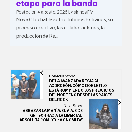
etapa para la banda
Posted on
4 agosto, 2026
by
signosFM
Nova Club habla sobre Íntimos Extraños, su
proceso creativo, las colaboraciones, la
producción de Ra…
Previous Story:
DE LA AVANZADA REGIA AL
ACORDEÓN: CÓMO DOBLE FILO
ESTÁ ROMPIENDO LOS PREJUICIOS
DEL NORTEÑO DESDE LAS RAÍCES
DEL ROCK
Next Story:
ABRAZAR LA MANÍA: EL VIAJE DE
GRTSCH HACIA LA LIBERTAD
ABSOLUTA CON “XXI: MONOMITA”