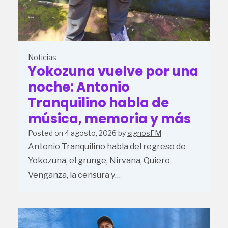
Noticias
Yokozuna vuelve por una
noche: Antonio
Tranquilino habla de
música, memoria y más
Posted on
4 agosto, 2026
by
signosFM
Antonio Tranquilino habla del regreso de
Yokozuna, el grunge, Nirvana, Quiero
Venganza, la censura y…