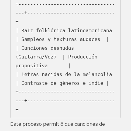
+---------------------------------
---+------------------------------
+

| Raíz folklórica latinoamericana    
| Sampleos y texturas audaces  |

| Canciones desnudas 
(Guitarra/Voz)  | Producción 
propositiva       |

| Letras nacidas de la melancolía    
| Contraste de géneros e indie |

+---------------------------------
---+------------------------------
Este proceso permitió que canciones de