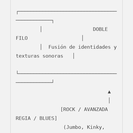
┌─────────────────────────────────
────────────┐

        │                 DOBLE 
FILO                  │

        │  Fusión de identidades y 
texturas sonoras   │

└─────────────────────────────────
────────────┘

                               ▲

                               │

               [ROCK / AVANZADA 
REGIA / BLUES]

                (Jumbo, Kinky, 