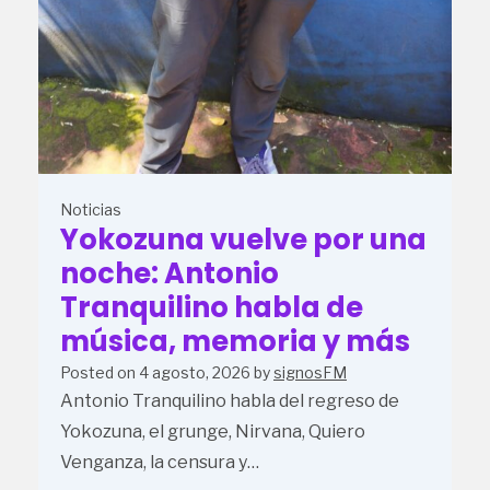
Noticias
Yokozuna vuelve por una
noche: Antonio
Tranquilino habla de
música, memoria y más
Posted on
4 agosto, 2026
by
signosFM
Antonio Tranquilino habla del regreso de
Yokozuna, el grunge, Nirvana, Quiero
Venganza, la censura y…