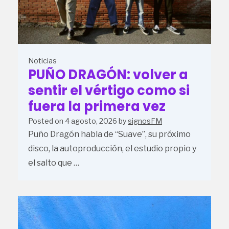
Noticias
PUÑO DRAGÓN: volver a
sentir el vértigo como si
fuera la primera vez
Posted on
4 agosto, 2026
by
signosFM
Puño Dragón habla de “Suave”, su próximo
disco, la autoproducción, el estudio propio y
el salto que …