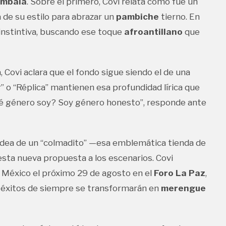
imbala
. Sobre el primero, Covi relata cómo fue un
a de su estilo para abrazar un
pambiche
tierno. En
 instintiva, buscando ese toque
afroantillano
que
 Covi aclara que el fondo sigue siendo el de una
 o “Réplica” mantienen esa profundidad lírica que
ué género soy? Soy género honesto”, responde ante
 idea de un “colmadito” —esa emblemática tienda de
sta nueva propuesta a los escenarios. Covi
e México el próximo 29 de agosto en el
Foro La Paz
,
éxitos de siempre se transformarán en
merengue