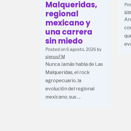
Malqueridas,
Po
regional
si
An
mexicano y
co
una carrera
qu
sin miedo
evo
Posted on
6 agosto, 2026
by
signosFM
Nunca Jamás habla de Las
Malqueridas, el rock
agropecuario, la
evolución del regional
mexicano, sus …