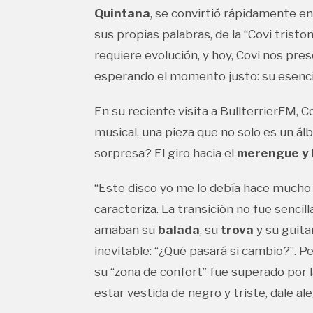
Quintana
, se convirtió rápidamente en 
sus propias palabras, de la “Covi trist
requiere evolución, y hoy, Covi nos pre
esperando el momento justo: su esenc
En su reciente visita a BullterrierFM, 
musical, una pieza que no solo es un ál
sorpresa? El giro hacia el
merengue y 
“Este disco yo me lo debía hace mucho 
caracteriza. La transición no fue senci
amaban su
balada
, su
trova
y su guita
inevitable: “¿Qué pasará si cambio?”. P
su “zona de confort” fue superado por la
estar vestida de negro y triste, dale al