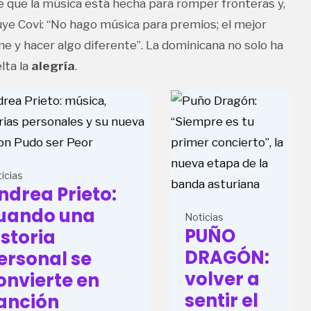
 de que la música está hecha para romper fronteras y,
uye Covi: “No hago música para premios; el mejor
me y hacer algo diferente”. La dominicana no solo ha
lta la
alegría
.
icias
ndrea Prieto:
uando una
Noticias
PUÑO
istoria
DRAGÓN:
ersonal se
volver a
onvierte en
sentir el
anción