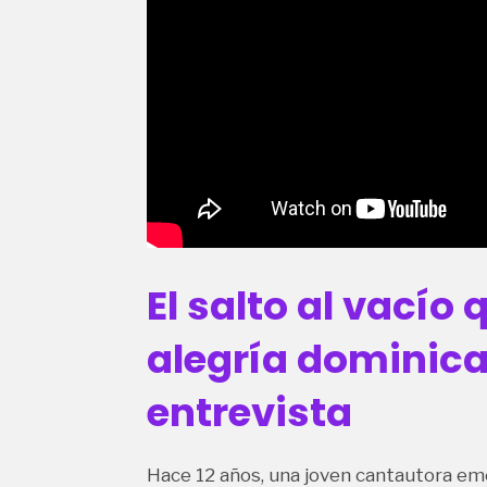
El salto al vacío 
alegría dominica
entrevista
Hace 12 años, una joven cantautora em