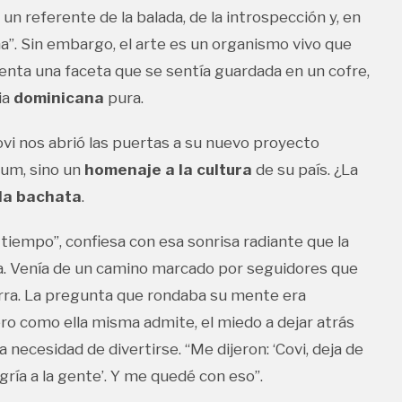
un referente de la balada, de la introspección y, en
ona”. Sin embargo, el arte es un organismo vivo que
senta una faceta que se sentía guardada en un cofre,
ia
dominicana
pura.
Covi nos abrió las puertas a su nuevo proyecto
bum, sino un
homenaje a la cultura
de su país. ¿La
la bachata
.
tiempo”, confiesa con esa sonrisa radiante que la
lla. Venía de un camino marcado por seguidores que
rra. La pregunta que rondaba su mente era
ero como ella misma admite, el miedo a dejar atrás
 necesidad de divertirse. “Me dijeron: ‘Covi, deja de
egría a la gente’. Y me quedé con eso”.