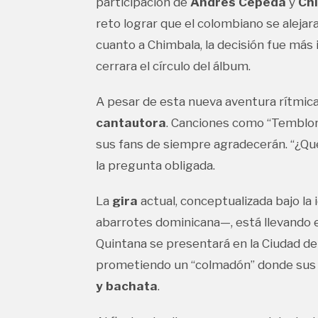
participación de
Andrés Cepeda
y
Ch
reto lograr que el colombiano se alejar
cuanto a Chimbala, la decisión fue más
cerrara el círculo del álbum.
A pesar de esta nueva aventura rítmica,
cantautora
. Canciones como “Temblor”
sus fans de siempre agradecerán. “¿Q
la pregunta obligada.
La
gira
actual, conceptualizada bajo la
abarrotes dominicana—, está llevando e
Quintana se presentará en la Ciudad d
prometiendo un “colmadón” donde sus 
y bachata
.