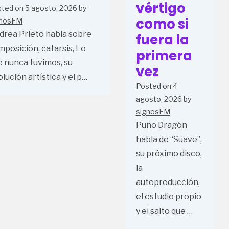
vértigo
sted on
5 agosto, 2026
by
como si
gnosFM
drea Prieto habla sobre
fuera la
mposición, catarsis, Lo
primera
e nunca tuvimos, su
vez
lución artística y el p…
Posted on
4
agosto, 2026
by
signosFM
Puño Dragón
habla de “Suave”,
su próximo disco,
la
autoproducción,
el estudio propio
y el salto que …