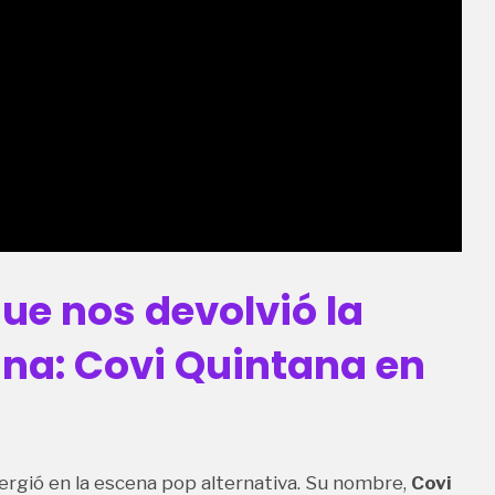
que nos devolvió la
na: Covi Quintana en
ergió en la escena pop alternativa. Su nombre,
Covi