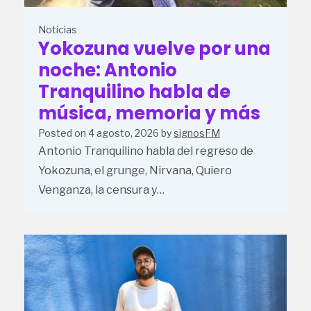
Noticias
Yokozuna vuelve por una
noche: Antonio
Tranquilino habla de
música, memoria y más
Posted on
4 agosto, 2026
by
signosFM
Antonio Tranquilino habla del regreso de
Yokozuna, el grunge, Nirvana, Quiero
Venganza, la censura y…