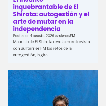
inquebrantable de El
Shirota: autogestión y el
arte de mutar en la
independencia
Posted on
4 agosto, 2026
by
signosFM
Mauricio de El Shirota revela en entrevista
con Bullterrier FM los retos de la
autogestión, la gira …