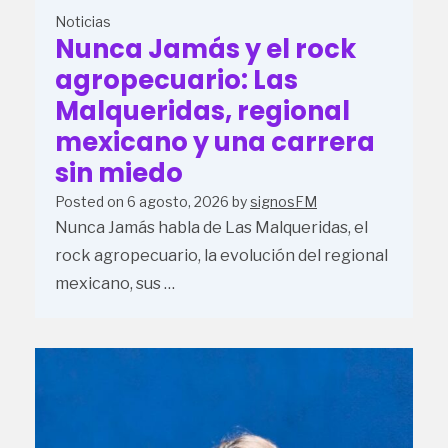
Noticias
Nunca Jamás y el rock
agropecuario: Las
Malqueridas, regional
mexicano y una carrera
sin miedo
Posted on
6 agosto, 2026
by
signosFM
Nunca Jamás habla de Las Malqueridas, el
rock agropecuario, la evolución del regional
mexicano, sus …