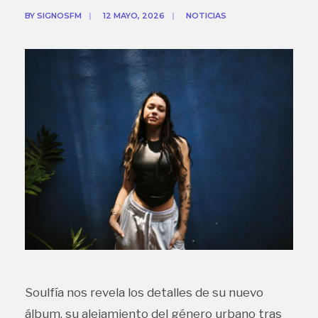
BY
SIGNOSFM
|
12 MAYO, 2026
|
NOTICIAS
Soulfía nos revela los detalles de su nuevo
álbum, su alejamiento del género urbano tras