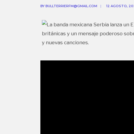
BY
BULLTERRIERFM@GMAIL.COM
|
12 AGOSTO, 20