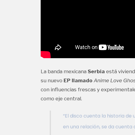
La banda mexicana
Serbia
está vivien
su nuevo
EP llamado
Anime Love Gho
con influencias frescas y experimental
como eje central.
“El disco cuenta la historia de
en una relación, se da cuenta