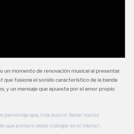
do un momento de renovación musical al presentar
st
que fusiona el sonido característico de la banda
es, y un mensaje que apuesta por el amor propio
 un personaje que, tras buscar llenar vacíos
 de que primero debe trabajar en sí mismo”,