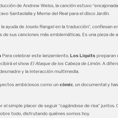
ducción de Andrew Weiss, la canción estuvo “encajonada”
stavo Santaolalla y Meme del Real para el disco
Jardín
.
 la ayuda de Joselo Rangel en la traducción”, confiesan e
ás de sus canciones más emblemáticas. Es una pieza de 
a
Para celebrar este lanzamiento,
Los Liquits
preparan u
ecibirá el show
El Ataque de los Cabeza de Limón
. A dife
l desmadre y la interacción multimedia.
royectos ambiciosos como un
cómic
, un documental y ha
 el simple placer de seguir “cagándose de risa” juntos.
obre todo, disfrutando quiénes somos hoy.