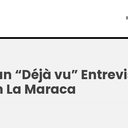
an “Déjà vu” Entrev
en La Maraca