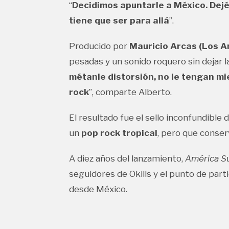
“
Decidimos apuntarle a México. Dejém
tiene que ser para allá
”.
Producido por
Mauricio Arcas (Los Am
pesadas y un sonido roquero sin dejar la
métanle distorsión, no le tengan m
rock
”, comparte Alberto.
El resultado fue el sello inconfundible 
un
pop rock tropical
, pero que conser
A diez años del lanzamiento,
América S
seguidores de Okills y el punto de part
desde México.