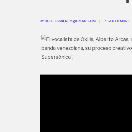
BY
BULLTERRIERFM@GMAIL.COM
|
3 SEPTIEMBRE,